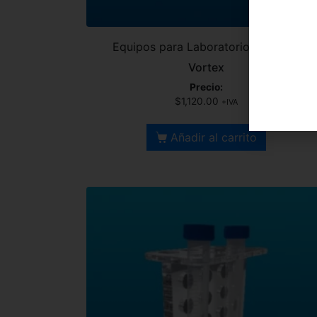
Equipos para Laboratorio Portable
Vortex
Precio:
$
1,120.00
+IVA
Añadir al carrito