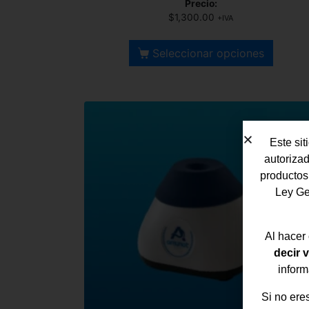
Precio:
$
1,300.00
+IVA
Seleccionar opciones
Este sit
autorizad
productos
Ley Ge
Al hacer 
decir 
inform
Si no ere