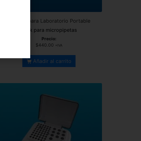
Equipos para Laboratorio Portable
Rack para micropipetas
Precio:
$
440.00
+IVA
Añadir al carrito