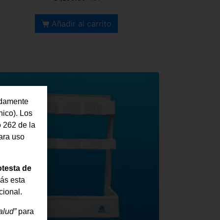
Añadir al carrito
bidamente
nico). Los
o 262 de la
ra uso
otesta de
rás esta
cional.
alud”
para