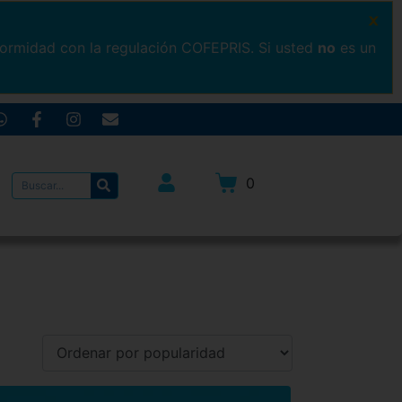
×
formidad con la regulación COFEPRIS. Si usted
no
es un
0