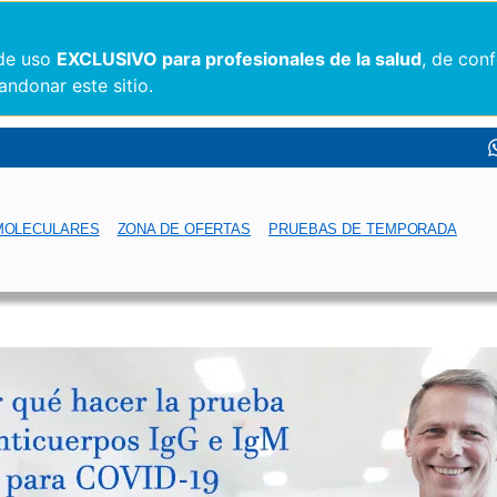
 de uso
EXCLUSIVO para profesionales de la salud
, de con
andonar este sitio.
MOLECULARES
ZONA DE OFERTAS
PRUEBAS DE TEMPORADA