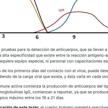
pruebas para la detección de anticuerpos, que se llevan a
 alta especificidad que existe entre la reacción antígeno-a
requiere equipo especial, ni personal con capacitaciones es
 de los primeros días del contacto con el virus, puede d
endo de la carga viral que exista, y ésta varía en cada uno
a inmune activa comienza la producción de anticuerpos del 
munoglobulinas IgG, comienzan a repuntar, ya que se produc
 pico máximo entre los 19 a 21 días
icación de este texto
: el cuerpo humano presenta reaccion