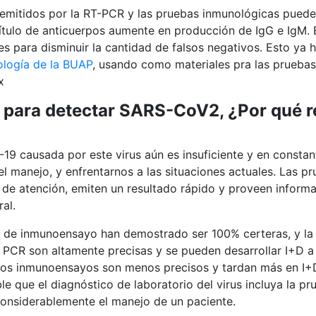
emitidos por la RT-PCR y las pruebas inmunológicas pueden
 título de anticuerpos aumente en producción de IgG e IgM.
s para disminuir la cantidad de falsos negativos. Esto ya
ología de la BUAP
, usando como materiales pra las prueba
x
n para detectar SARS-CoV2, ¿Por qué r
9 causada por este virus aún es insuficiente y en constan
l manejo, y enfrentarnos a las situaciones actuales. Las p
 de atención, emiten un resultado rápido y proveen informa
al.
i de inmunoensayo han demostrado ser 100% certeras, y la 
 PCR son altamente precisas y se pueden desarrollar I+D a
 Los inmunoensayos son menos precisos y tardan más en I+D
e que el diagnóstico de laboratorio del virus incluya la 
onsiderablemente el manejo de un paciente.