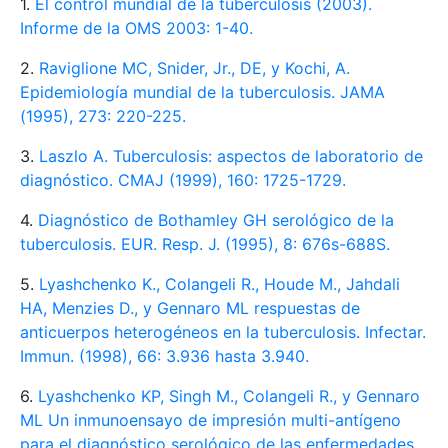
1.
El control mundial de la tuberculosis (2003).
Informe de la OMS 2003: 1-40.
2.
Raviglione MC, Snider, Jr., DE, y Kochi, A.
Epidemiología mundial de la tuberculosis. JAMA
(1995), 273: 220-225.
3.
Laszlo A. Tuberculosis: aspectos de laboratorio de
diagnóstico. CMAJ (1999), 160: 1725-1729.
4.
Diagnóstico de Bothamley GH serológico de la
tuberculosis. EUR. Resp. J. (1995), 8: 676s-688S.
5.
Lyashchenko K., Colangeli R., Houde M., Jahdali
HA, Menzies D., y Gennaro ML respuestas de
anticuerpos heterogéneos en la tuberculosis. Infectar.
Immun. (1998), 66: 3.936 hasta 3.940.
6.
Lyashchenko KP, Singh M., Colangeli R., y Gennaro
ML Un inmunoensayo de impresión multi-antígeno
para el diagnóstico serológico de las enfermedades