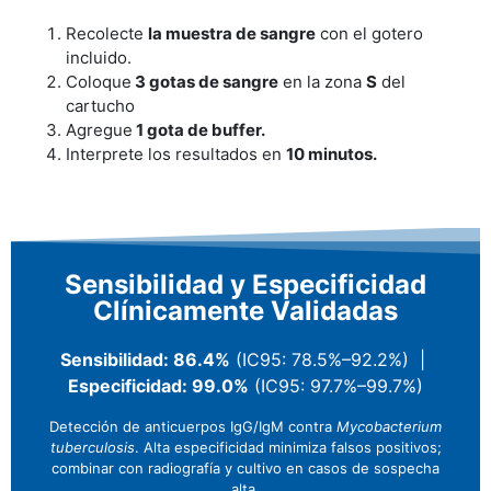
Recolecte
la muestra de sangre
con el gotero
incluido.
Coloque
3 gotas de sangre
en la zona
S
del
cartucho
Agregue
1 gota de buffer.
Interprete los resultados en
10 minutos.
Sensibilidad y Especificidad
Clínicamente Validadas
Sensibilidad: 86.4%
(IC95: 78.5%–92.2%) |
Especificidad: 99.0%
(IC95: 97.7%–99.7%)
Detección de anticuerpos IgG/IgM contra
Mycobacterium
tuberculosis
. Alta especificidad minimiza falsos positivos;
combinar con radiografía y cultivo en casos de sospecha
alta.