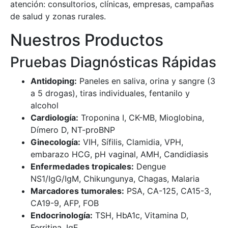
atención: consultorios, clínicas, empresas, campañas
de salud y zonas rurales.
Nuestros Productos
Pruebas Diagnósticas Rápidas
Antidoping:
Paneles en saliva, orina y sangre (3
a 5 drogas), tiras individuales, fentanilo y
alcohol
Cardiología:
Troponina I, CK-MB, Mioglobina,
Dímero D, NT-proBNP
Ginecología:
VIH, Sífilis, Clamidia, VPH,
embarazo HCG, pH vaginal, AMH, Candidiasis
Enfermedades tropicales:
Dengue
NS1/IgG/IgM, Chikungunya, Chagas, Malaria
Marcadores tumorales:
PSA, CA-125, CA15-3,
CA19-9, AFP, FOB
Endocrinología:
TSH, HbA1c, Vitamina D,
Ferritina, IgE