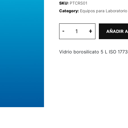
SKU:
PTCRS01
Category:
Equipos para Laboratorio
-
+
AÑADIR A
Vidrio borosilicato 5 L ISO 1773