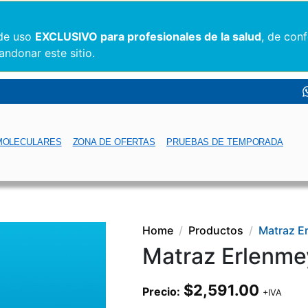
 de uso
EXCLUSIVO para profesionales de la salud
, de con
andonar este sitio.
MOLECULARES
ZONA DE OFERTAS
PRUEBAS DE TEMPORADA
Home
Productos
Matraz E
Matraz Erlenme
$
2,591.00
Precio:
+IVA