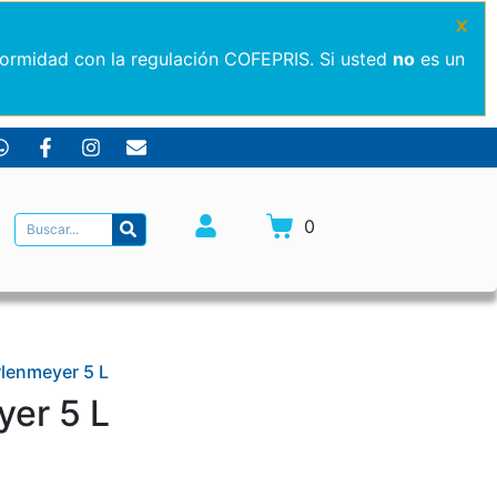
×
formidad con la regulación COFEPRIS. Si usted
no
es un
0
rlenmeyer 5 L
yer 5 L