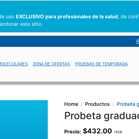
 de uso
EXCLUSIVO para profesionales de la salud
, de con
andonar este sitio.
MOLECULARES
ZONA DE OFERTAS
PRUEBAS DE TEMPORADA
Home
Productos
Probeta 
Probeta graduad
$
432.00
Precio:
+IVA