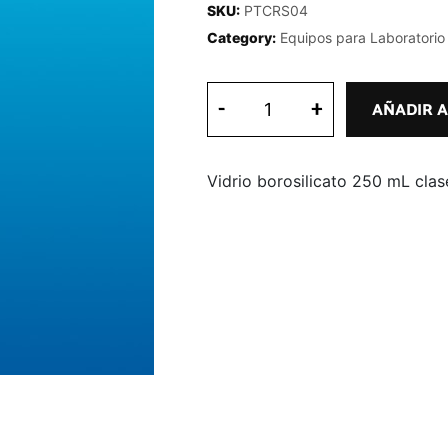
SKU:
PTCRS04
Category:
Equipos para Laboratorio
-
+
AÑADIR A
Vidrio borosilicato 250 mL clas