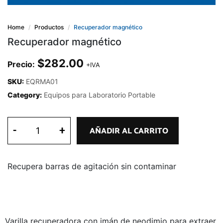
Home
Productos
Recuperador magnético
Recuperador magnético
$
282.00
Precio:
+IVA
SKU:
EQRMA01
Category:
Equipos para Laboratorio Portable
-
+
AÑADIR AL CARRITO
Recupera barras de agitación sin contaminar
Varilla recuperadora con imán de neodimio para extraer