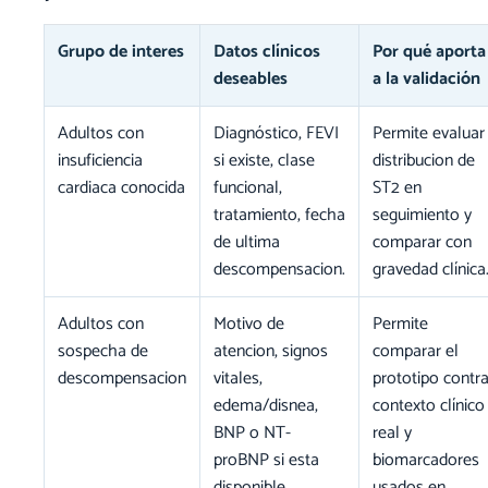
Grupo de interes
Datos clínicos
Por qué aporta
deseables
a la validación
Adultos con
Diagnóstico, FEVI
Permite evaluar
insuficiencia
si existe, clase
distribucion de
cardiaca conocida
funcional,
ST2 en
tratamiento, fecha
seguimiento y
de ultima
comparar con
descompensacion.
gravedad clínica
Adultos con
Motivo de
Permite
sospecha de
atencion, signos
comparar el
descompensacion
vitales,
prototipo contr
edema/disnea,
contexto clínico
BNP o NT-
real y
proBNP si esta
biomarcadores
disponible,
usados en