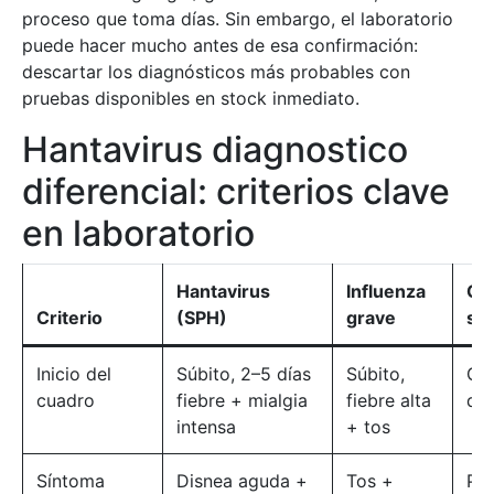
proceso que toma días. Sin embargo, el laboratorio
puede hacer mucho antes de esa confirmación:
descartar los diagnósticos más probables con
pruebas disponibles en stock inmediato.
Hantavirus diagnostico
diferencial: criterios clave
en laboratorio
Hantavirus
Influenza
CO
Criterio
(SPH)
grave
se
Inicio del
Súbito, 2–5 días
Súbito,
Gra
cuadro
fiebre + mialgia
fiebre alta
día
intensa
+ tos
Síntoma
Disnea aguda +
Tos +
Pér