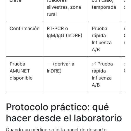
clave
roedores
con caso,
co
silvestres, zona
temporada
co
rural
Confirmación
RT-PCR o
Prueba
Ag
IgM/IgG (InDRE)
rápida
Co
Influenza
nas
A/B
Prueba
— (derivar a
✅ Prueba
✅ 
AMUNET
InDRE)
rápida
Co
disponible
Influenza
A/B
Protocolo práctico: qué
hacer desde el laboratorio
Cuando un médico solicita panel de descarte