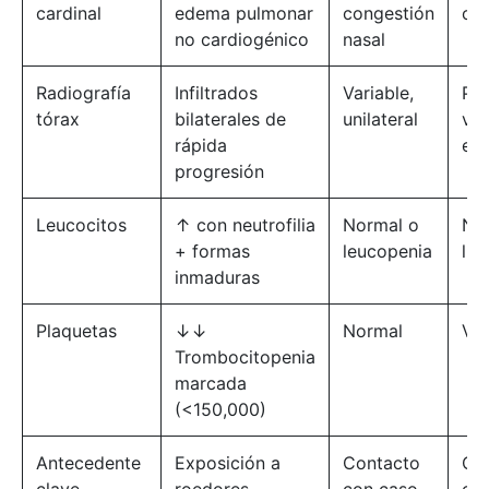
cardinal
edema pulmonar
congestión
olf
no cardiogénico
nasal
Radiografía
Infiltrados
Variable,
Pat
tórax
bilaterales de
unilateral
vid
rápida
esm
progresión
Leucocitos
↑ con neutrofilia
Normal o
No
+ formas
leucopenia
lin
inmaduras
Plaquetas
↓↓
Normal
Var
Trombocitopenia
marcada
(<150,000)
Antecedente
Exposición a
Contacto
Co