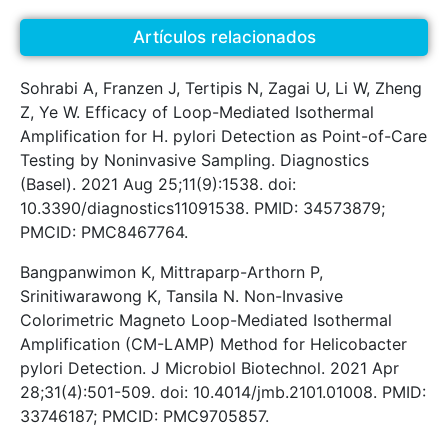
Artículos relacionados
Sohrabi A, Franzen J, Tertipis N, Zagai U, Li W, Zheng
Z, Ye W. Efficacy of Loop-Mediated Isothermal
Amplification for H. pylori Detection as Point-of-Care
Testing by Noninvasive Sampling. Diagnostics
(Basel). 2021 Aug 25;11(9):1538. doi:
10.3390/diagnostics11091538. PMID: 34573879;
PMCID: PMC8467764.
Bangpanwimon K, Mittraparp-Arthorn P,
Srinitiwarawong K, Tansila N. Non-Invasive
Colorimetric Magneto Loop-Mediated Isothermal
Amplification (CM-LAMP) Method for Helicobacter
pylori Detection. J Microbiol Biotechnol. 2021 Apr
28;31(4):501-509. doi: 10.4014/jmb.2101.01008. PMID:
33746187; PMCID: PMC9705857.