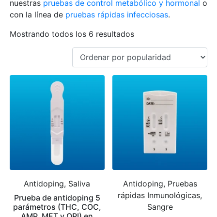
nuestras
pruebas de control metabólico y hormonal
o
con la línea de
pruebas rápidas infecciosas
.
Mostrando todos los 6 resultados
Antidoping, Saliva
Antidoping, Pruebas
rápidas Inmunológicas,
Prueba de antidoping 5
parámetros (THC, COC,
Sangre
AMP, MET y OPI) en