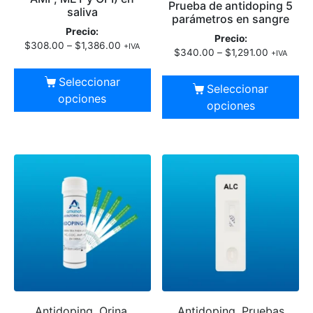
Prueba de antidoping 5
saliva
parámetros en sangre
Precio:
Precio:
$
308.00
–
$
1,386.00
+IVA
$
340.00
–
$
1,291.00
+IVA
Seleccionar
Seleccionar
opciones
opciones
Antidoping, Orina,
Antidoping, Pruebas