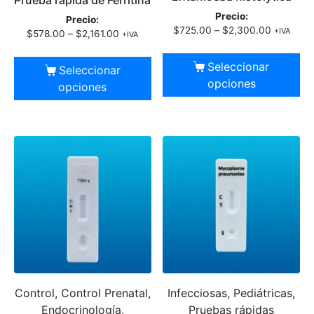
Prueba rápida de Ferritina
Precio:
Precio:
$
725.00
–
$
2,300.00
+IVA
$
578.00
–
$
2,161.00
+IVA
Seleccionar
Seleccionar
opciones
opciones
Control, Control Prenatal,
Infecciosas, Pediátricas,
Endocrinología,
Pruebas rápidas