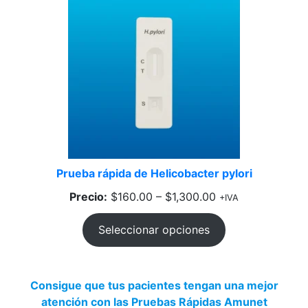
Prueba rápida de Helicobacter pylori
Precio:
$
160.00
–
$
1,300.00
+IVA
Seleccionar opciones
Consigue que tus pacientes tengan una mejor
atención con las Pruebas Rápidas Amunet