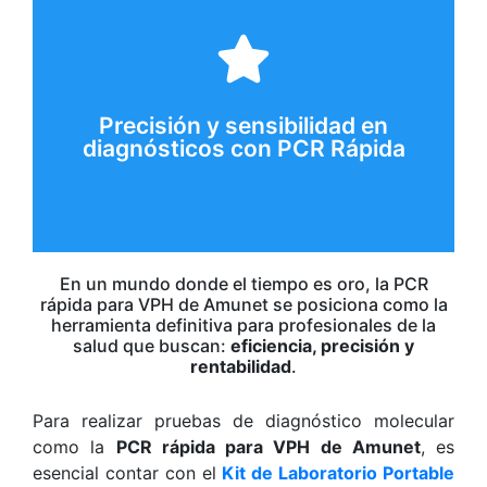
enfermedades.
diagnóstico temprano y el monitoreo de
convierte en una herramienta confiable para el
muestras con baja carga viral o genética. Esto la
Precisión y sensibilidad en
una precisión comparable a la qPCR, incluso en
diagnósticos con PCR Rápida
La tecnología RT-LAMP detecta patógenos con
En un mundo donde el tiempo es oro, la PCR
rápida para VPH de Amunet se posiciona como la
herramienta definitiva para profesionales de la
salud que buscan:
eficiencia, precisión y
rentabilidad
.
Para realizar pruebas de diagnóstico molecular
como la
PCR rápida para VPH de Amunet
, es
esencial contar con el
Kit de Laboratorio Portable