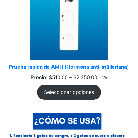
Prueba rápida de AMH (Hormona anti-mülleriana)
Precio:
$
510.00
–
$
2,250.00
+IVA
Seleccionar opciones