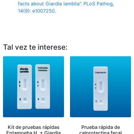
facts about Giardia lamblia”. PLoS Pathog,
14(9): e1007250.
Tal vez te interese:
Kit de pruebas rápidas
Prueba rápida de
Entamoeba H. + Giardia
calprotectina fecal