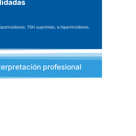
lidadas
ipotiroidismo; TSH suprimido, a hipertiroidismo.
terpretación profesional