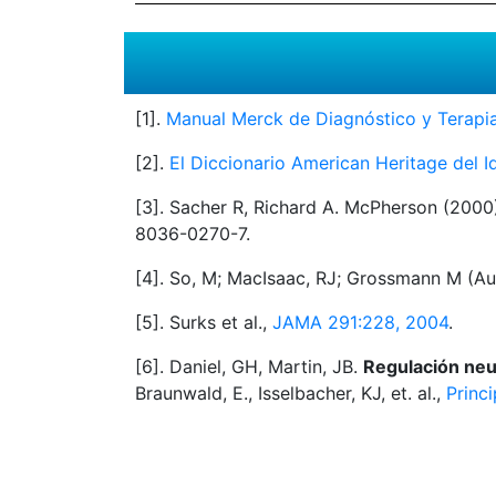
[1].
Manual Merck de Diagnóstico y Terapia,
[2].
El Diccionario American Heritage del I
[3]. Sacher R, Richard A. McPherson (2000
8036-0270-7.
[4]. So, M; MacIsaac, RJ; Grossmann M (A
[5]. Surks et al.,
JAMA 291:228, 2004
.
[6]. Daniel, GH, Martin, JB.
Regulación neur
Braunwald, E., Isselbacher, KJ, et. al.,
Princ