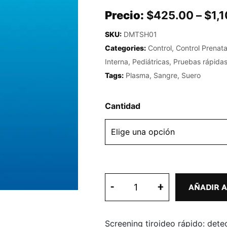
Precio:
$
425.00
–
$
1,
SKU:
DMTSH01
Categories:
Control
,
Control Prenata
Interna
,
Pediátricas
,
Pruebas rápida
Tags:
Plasma
,
Sangre
,
Suero
Cantidad
-
+
AÑADIR A
Screening tiroideo rápido: dete