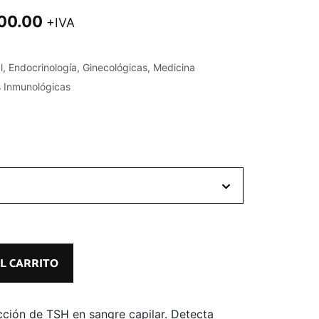
100.00
+IVA
l
,
Endocrinología
,
Ginecológicas
,
Medicina
s Inmunológicas
L CARRITO
cción de TSH en sangre capilar. Detecta