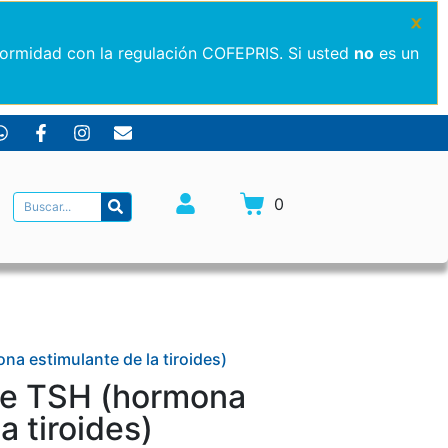
×
formidad con la regulación COFEPRIS. Si usted
no
es un
0
na estimulante de la tiroides)
de TSH (hormona
a tiroides)