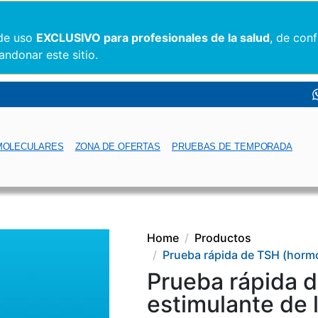
 de uso
EXCLUSIVO para profesionales de la salud
, de con
andonar este sitio.
MOLECULARES
ZONA DE OFERTAS
PRUEBAS DE TEMPORADA
Home
Productos
Prueba rápida de TSH (hormo
Prueba rápida 
estimulante de l