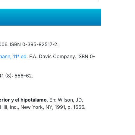
006. ISBN 0-395-82517-2.
mann, 11ª ed
. F.A. Davis Company. ISBN 0-
41 (8): 556–62.
rior y el hipotálamo
. En: Wilson, JD,
ill, Inc., New York, NY, 1991, p. 1666.