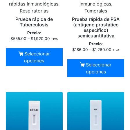
rápidas Inmunológicas,
Inmunológicas,
Respiratorias
Tumorales
Prueba rápida de
Prueba rápida de PSA
Tuberculosis
(antígeno prostático
específico)
Precio:
semicuantitativa
$
555.00
–
$
1,920.00
+IVA
Precio:
$
186.00
–
$
1,260.00
+IVA
Seleccionar
opciones
Seleccionar
opciones