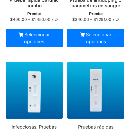
Prueba rápida Cardiac
Prueba de antidoping 5
combo
parámetros en sangre
Precio:
Precio:
$
400.00
–
$
1,450.00
$
340.00
–
$
1,291.00
+IVA
+IVA
Seleccionar
Seleccionar
opciones
opciones
Infecciosas, Pruebas
Pruebas rápidas