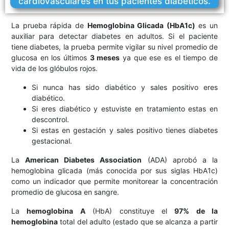
cardiovasculares en tus pacientes diabéticos.
La prueba rápida de
Hemoglobina Glicada (HbA1c)
es un
auxiliar para detectar diabetes en adultos. Si el paciente
tiene diabetes, la prueba permite vigilar su nivel promedio de
glucosa en los últimos
3 meses
ya que ese es el tiempo de
vida de los glóbulos rojos.
Si nunca has sido diabético y sales positivo eres
diabético.
Si eres diabético y estuviste en tratamiento estas en
descontrol.
Si estas en gestación y sales positivo tienes diabetes
gestacional.
ez.
La
American Diabetes Association
(ADA) aprobó a la
rapid
hemoglobina glicada (más conocida por sus siglas HbA1c)
ad y
como un indicador que permite monitorear la concentración
promedio de glucosa en sangre.
.
facilid
HbA1c
con
La
hemoglobina A
(HbA) constituye el
97% de la
ticos.
hemoglobina
total del adulto (estado que se alcanza a partir
a de
res