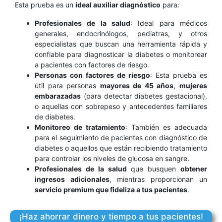
Esta prueba es un
ideal auxiliar diagnóstico
para:
HbA1c
cional
mayo
ol de
Profesionales de la salud
: Ideal para médicos
gesta
os
contr
generales, endocrinólogos, pediatras, y otros
tes
adult
especialistas que buscan una herramienta rápida y
del
diabe
tes en
confiable para diagnosticar la diabetes o monitorear
Haz
a pacientes con factores de riesgo.
ta la
diabe
Personas con factores de riesgo
: Esta prueba es
Detec
de la
útil para personas
mayores de 45 años
,
mujeres
encia
embarazadas
(para detectar diabetes gestacional),
preval
o aquellas con sobrepeso y antecedentes familiares
de diabetes.
La
Monitoreo de tratamiento
: También es adecuada
para el seguimiento de pacientes con diagnóstico de
diabetes o aquellos que están recibiendo tratamiento
para controlar los niveles de glucosa en sangre.
Profesionales de la salud
que busquen
obtener
ingresos adicionales
, mientras proporcionan un
servicio premium que fideliza a tus pacientes
.
¡Haz ahorrar dinero y tiempo a tus pacientes!