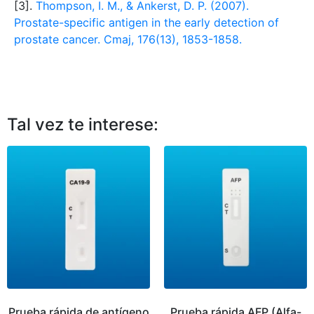
[3].
Thompson, I. M., & Ankerst, D. P. (2007).
Prostate-specific antigen in the early detection of
prostate cancer. Cmaj, 176(13), 1853-1858.
Tal vez te interese:
Prueba rápida de antígeno
Prueba rápida AFP (Alfa-