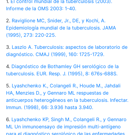
1.
El control mundial de la tuberculosis (2003).
Informe de la OMS 2003: 1-40.
2.
Raviglione MC, Snider, Jr., DE, y Kochi, A.
Epidemiología mundial de la tuberculosis. JAMA
(1995), 273: 220-225.
3.
Laszlo A. Tuberculosis: aspectos de laboratorio de
diagnóstico. CMAJ (1999), 160: 1725-1729.
4.
Diagnóstico de Bothamley GH serológico de la
tuberculosis. EUR. Resp. J. (1995), 8: 676s-688S.
5.
Lyashchenko K., Colangeli R., Houde M., Jahdali
HA, Menzies D., y Gennaro ML respuestas de
anticuerpos heterogéneos en la tuberculosis. Infectar.
Immun. (1998), 66: 3.936 hasta 3.940.
6.
Lyashchenko KP, Singh M., Colangeli R., y Gennaro
ML Un inmunoensayo de impresión multi-antígeno
para el diagnóstico serológico de las enfermedades