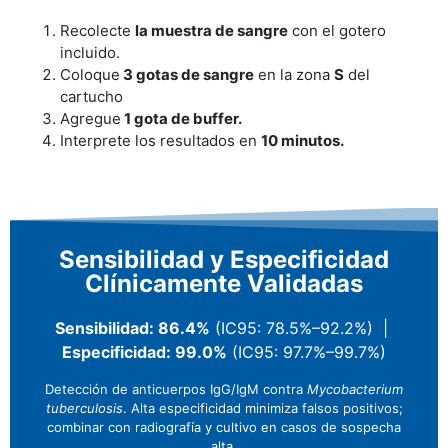
Recolecte
la muestra de sangre
con el gotero
incluido.
Coloque
3 gotas de sangre
en la zona
S
del
cartucho
Agregue
1 gota de buffer.
Interprete los resultados en
10 minutos.
Sensibilidad y Especificidad
Clínicamente Validadas
Sensibilidad: 86.4%
(IC95: 78.5%–92.2%) |
Especificidad: 99.0%
(IC95: 97.7%–99.7%)
Detección de anticuerpos IgG/IgM contra
Mycobacterium
tuberculosis
. Alta especificidad minimiza falsos positivos;
combinar con radiografía y cultivo en casos de sospecha
alta.