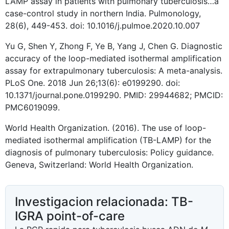
LAMP assay in patients with pulmonary tuberculosis…a
case-control study in northern India. Pulmonology,
28(6), 449-453. doi: 10.1016/j.pulmoe.2020.10.007
Yu G, Shen Y, Zhong F, Ye B, Yang J, Chen G. Diagnostic
accuracy of the loop-mediated isothermal amplification
assay for extrapulmonary tuberculosis: A meta-analysis.
PLoS One. 2018 Jun 26;13(6): e0199290. doi:
10.1371/journal.pone.0199290. PMID: 29944682; PMCID:
PMC6019099.
World Health Organization. (2016). The use of loop-
mediated isothermal amplification (TB-LAMP) for the
diagnosis of pulmonary tuberculosis: Policy guidance.
Geneva, Switzerland: World Health Organization.
Investigacion relacionada: TB-
IGRA point-of-care