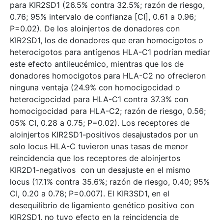
para KIR2SD1 (26.5% contra 32.5%; razón de riesgo,
0.76; 95% intervalo de confianza [CI], 0.61 a 0.96;
P=0.02). De los aloinjertos de donadores con
KIR2SD1, los de donadores que eran homocigotos o
heterocigotos para antígenos HLA-C1 podrían mediar
este efecto antileucémico, mientras que los de
donadores homocigotos para HLA-C2 no ofrecieron
ninguna ventaja (24.9% con homocigocidad o
heterocigocidad para HLA-C1 contra 37.3% con
homocigocidad para HLA-C2; razón de riesgo, 0.56;
05% CI, 0.28 a 0.75; P=0.02). Los receptores de
aloinjertos KIR2SD1-positivos desajustados por un
solo locus HLA-C tuvieron unas tasas de menor
reincidencia que los receptores de aloinjertos
KIR2D1-negativos con un desajuste en el mismo
locus (17.1% contra 35.6%; razón de riesgo, 0.40; 95%
CI, 0.20 a 0.78; P=0.007). El KIR3SD1, en el
desequilibrio de ligamiento genético positivo con
KIR2SD1, no tuvo efecto en la reincidencia de